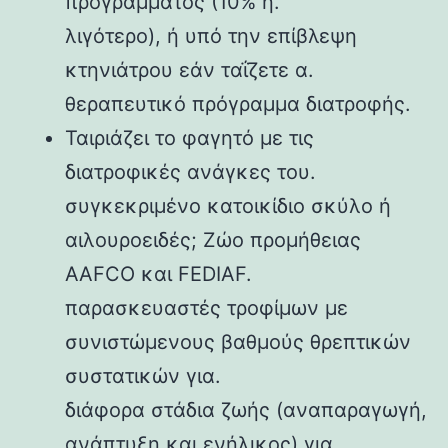
προγράμματος (10% ή.
λιγότερο), ή υπό την επίβλεψη
κτηνιάτρου εάν ταΐζετε α.
θεραπευτικό πρόγραμμα διατροφής.
Ταιριάζει το φαγητό με τις
διατροφικές ανάγκες του.
συγκεκριμένο κατοικίδιο σκύλο ή
αιλουροειδές; Ζώο προμήθειας
AAFCO και FEDIAF.
παρασκευαστές τροφίμων με
συνιστώμενους βαθμούς θρεπτικών
συστατικών για.
διάφορα στάδια ζωής (αναπαραγωγή,
ανάπτυξη και ενήλικος) για.