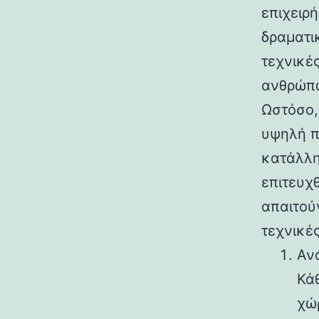
επιχειρ
δραματικ
τεχνικές
ανθρώπω
Ωστόσο,
υψηλή π
κατάλλη
επιτευχ
απαιτού
τεχνικέ
Αν
Κά
χώρ