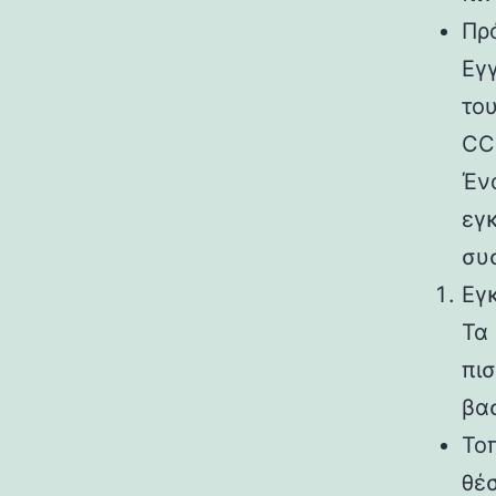
Πρ
Εγ
το
CC
Έν
εγ
συ
Εγ
Τα
πι
βα
Το
θέσ