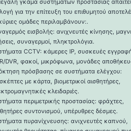
μεγάλη γκάμα συστημάτων προστασίας απαιτε
λογή για την επίτευξη του επιθυμητού αποτελ
 κύριες ομάδες περιλαμβάνουν:.
ναγερμός εισβολής: ανιχνευτές κίνησης, μαγν
ήσεις, συναγερμοί, πληκτρολόγια.
στήματα CCTV: κάμερες IP, συσκευές εγγραφ
R/DVR, φακοί, μικρόφωνα, μονάδες αποθήκευ
όκτηση πρόσβασης σε συστήματα ελέγχου:
σκέπτες με κάρτα, βιομετρικοί αισθητήρες,
εκτρομαγνητικές κλειδαριές.
στήματα περιμετρικής προστασίας: φράχτες,
σθητήρες συντονισμού, υπέρυθρες δέσμες.
στήματα πυρανίχνευσης: ανιχνευτές καπνού,