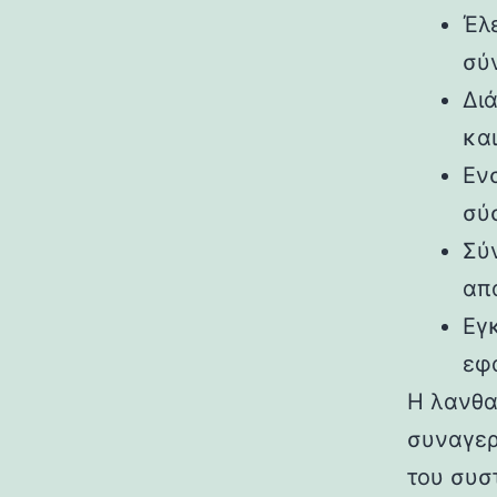
Έλ
σύ
Δι
και
Εν
σύ
Σύ
απα
Εγ
εφ
Η λανθα
συναγερ
του συσ