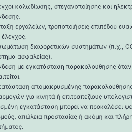
εγχοι καλωδίωσης, στεγανοποίησης και ηλεκτ
νδεσης.
άταξη εργαλείων, τροποποιήσεις επιπέδου ευα
 έλεγχος.
σωμάτωση διαφορετικών συστημάτων (π.χ., C
στημα ασφαλείας).
νδεση με εγκατάσταση παρακολούθησης όταν
ιτείται.
κατάσταση απομακρυσμένης παρακολούθηση
αρμογών για κινητά ή επιτραπέζιους υπολογιστ
σμένη εγκατάσταση μπορεί να προκαλέσει ψε
μούς, απώλεια προστασίας ή ακόμη και πλήρ
τήματος.