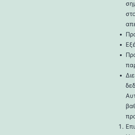
σημ
στο
απ
Πρ
Εξ
Πρ
πα
Δι
δε
Αυ
βα
προ
Επ