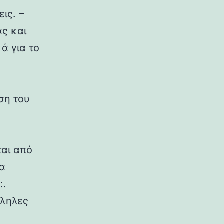
ις. –
ς και
ά για το
ση του
ται από
Τα
:.
λληλες