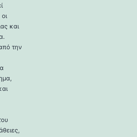
ί
 οι
ίας και
α.
από την
να
ημα,
και
του
άθειες,