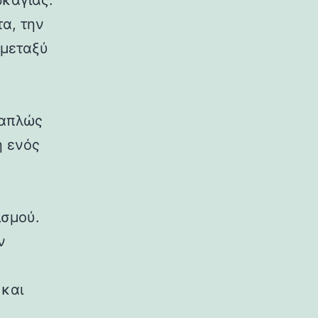
ρκαγιάς.
α, την
 μεταξύ
 απλώς
η ενός
ισμού.
ν
 και