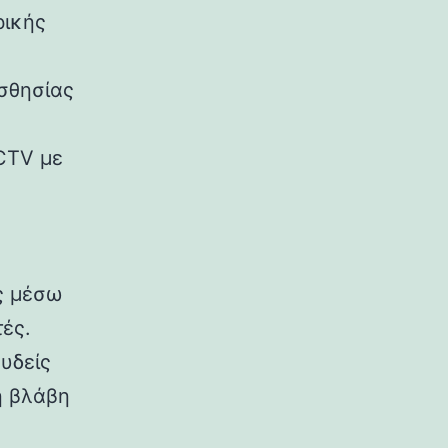
ρικής
ισθησίας
CTV με
ς μέσω
ές.
υδείς
η βλάβη