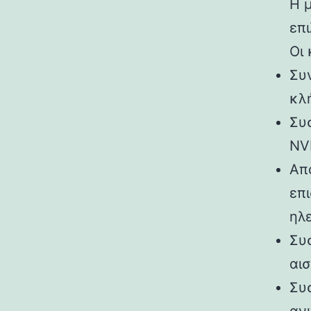
Η 
επι
Οι
Συ
κλ
Συ
NV
Απ
επι
ηλ
Συ
αι
Συ