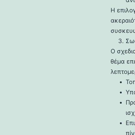
αν
Η επιλο
ακεραιό
συσκευ
Σω
Ο σχεδι
θέμα επ
λεπτομε
Το
Υπ
Πρ
ισχ
Επ
πί