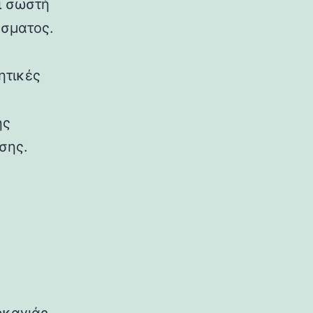
ί σωστή
έσματος.
ητικές
ής
σης.