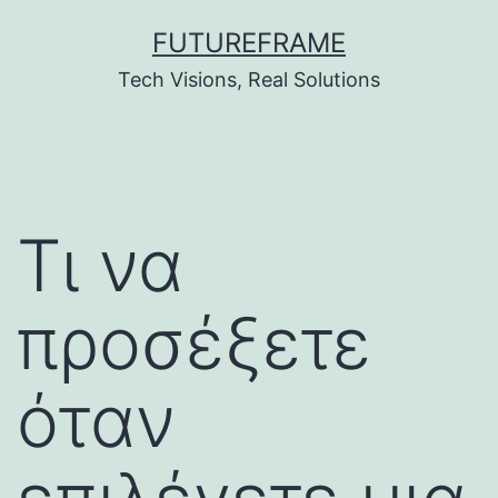
Skip
FUTUREFRAME
to
Tech Visions, Real Solutions
content
Τι να
προσέξετε
όταν