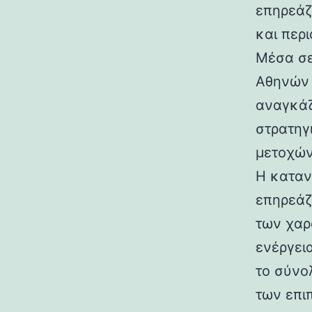
επηρεάζ
και περ
Μέσα σε
Αθηνών 
αναγκάζ
στρατηγ
μετοχών
Η καταν
επηρεάζ
των χαρ
ενέργει
το σύνο
των επι