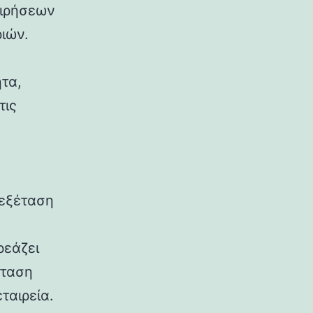
ειρήσεων
ριών.
τα,
τις
 εξέταση
ρεάζει
νταση
ταιρεία.