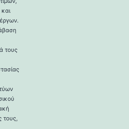
τιμών,
 και
 έργων.
τάβαση
ά τους
στασίας
κτύων
σικού
ιακή
 τους,