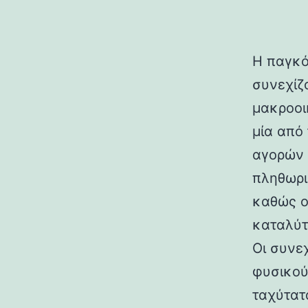
Η παγκό
συνεχίζ
μακροοι
μία από
αγορών 
πληθωρι
καθώς ο
καταλύτ
Οι συνεχ
φυσικού
ταχύτατ