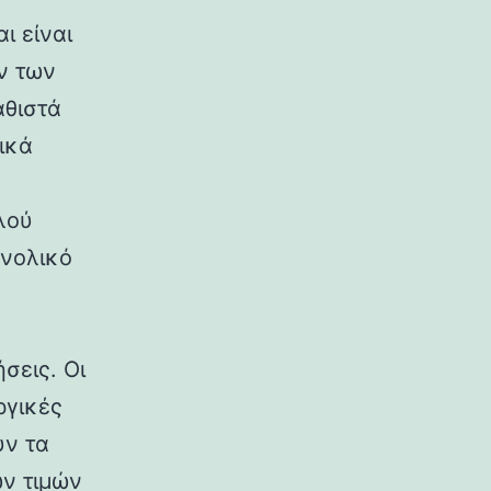
ι είναι
ν των
αθιστά
ικά
ς
λού
υνολικό
σεις. Οι
ργικές
υν τα
ων τιμών