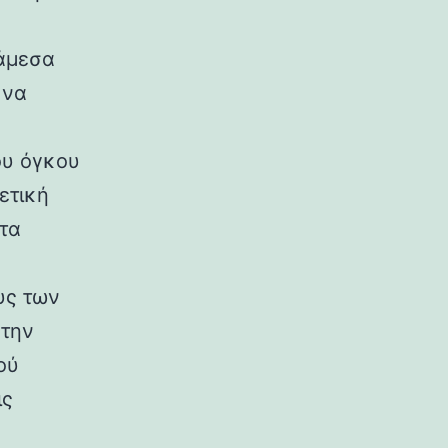
 άμεσα
 να
ου όγκου
ετική
τα
υς των
 την
ού
ις