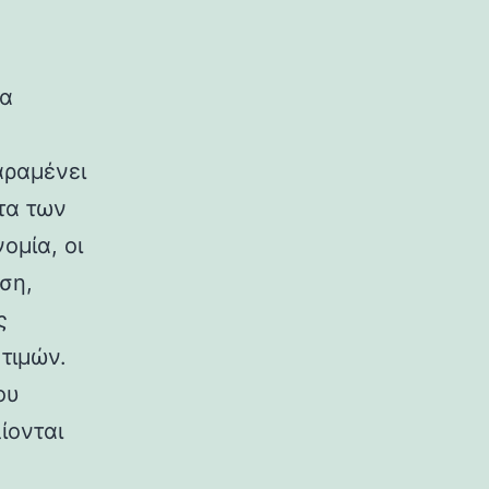
τα
αραμένει
τα των
ομία, οι
ση,
ς
τιμών.
ου
ίονται