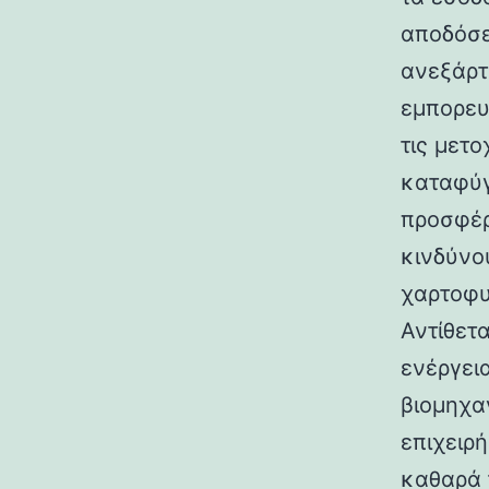
αποδόσε
ανεξάρτ
εμπορευ
τις μετ
καταφύγ
προσφέρ
κινδύνο
χαρτοφυ
Αντίθετ
ενέργει
βιομηχα
επιχειρή
καθαρά 