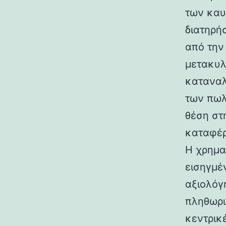
των καυ
διατηρή
από την
μετακυλ
καταναλ
των πωλ
θέση στ
καταφέρ
Η χρημα
εισηγμέ
αξιολόγ
πληθωρι
κεντρικ