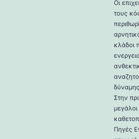
Οι επιχ
τους κό
περιθωρ
αρνητικά
κλάδοι 
ενεργει
ανθεκτι
αναζητο
δύναμης
Στην πρ
μεγάλοι 
καθετοπ
Πηγές Ε