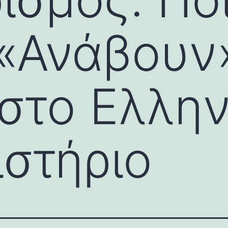
 «Ανάβουν
στο Ελλην
ιστήριο