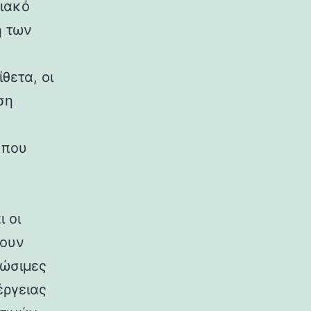
ειακό
η των
θετα, οι
ση
 που
 οι
τουν
εώσιμες
έργειας