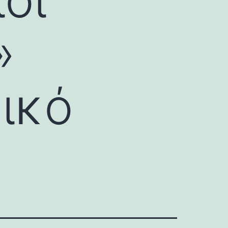
»
ικό