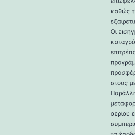
επωφελο
καθώς τ
εξαιρετ
Οι ειση
καταγρά
επιτρέπ
προγράμ
προσφέρ
στους μ
Παράλλη
μεταφορ
αερίου 
συμπερι
τα έσοδ