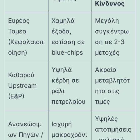
Κίνδυνος
Ευρέος
Χαμηλά
Μεγάλη
Τομέα
έξοδα,
συγκέντρω
(Κεφαλαιοπ
εστίαση σε
ση σε 2-3
οίηση)
blue-chips
μετοχές
Υψηλά
Ακραία
Καθαρού
κέρδη σε
μεταβλητότ
Upstream
ράλι
ητα στις
(E&P)
πετρελαίου
τιμές
Υψηλές
Ανανεώσιμ
Ισχυρή
αποτιμήσεις
ων Πηγών /
μακροχρόνι
, πολιτικό